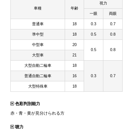
視力
車種
年齢
一眼
両眼
普通車
18
0.3
0.7
準中型
18
0.5
0.8
中型車
20
0.5
0.8
大型車
21
大型自動二輪車
18
普通自動二輪車
16
0.3
0.7
大型特殊車
18
色彩判別能力
赤・青・黄が見分けられる方
聴力